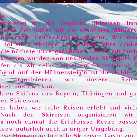
de,
anisieren wir die Vogtland Skireisen, 
ieser Zeit haben wir die schönsten Winter
ele nette Leute kennen gelernt. Wir mö
e tollen Erlebnisse der letzten Jahre dan
 die nächste unvergesslichen Reisen mit Euch
kireisen wurden von uns beiden Skiguides (
ufen als wir selbst zu einem Skitest nach
bend auf der Hühnersteig’n ist diese Idee
 organisieren wir unsere Reisen
isen
aus Zwickau.
ahren Skifans aus Bayern, Thüringen und g
en Skireisen.
ren haben wir tolle Reisen erlebt und vie
 Nach den Skireisen organisieren wir
um noch einmal die Erlebnisse Revue passi
deos, natürlich auch in uriger Umgebung.
ese Homepage für alle Skireisen Gäste zur 