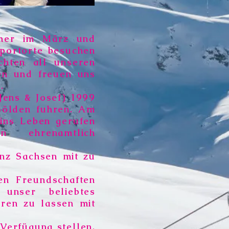
immer im März und
sportorte besuchen
chten all unseren
ken und freuen uns
.
Jens & Josef) 1999
 Sölden fuhren. Am
 ins Leben gerufen
 ehrenamtlich
anz Sachsen mit zu
len Freundschaften
 unser beliebtes
eren zu lassen mit
Verfügung stellen,